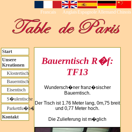
Francais
Anglais
Espagnole
Allemand
Chinois
Start
Bauerntisch R�f:
Unsere
Kreationen
TF13
Klostertisch
Bauerntisch
Wundersch�ner franz�sischer
Eisentisch
Bauerntisch.
S�ulentische
Der Tisch ist 1.76 Meter lang, 0m,75 breit
und 0,77 Meter hoch.
Parkettfu�b�den
Kontakt
Die Zulieferung ist m�glich