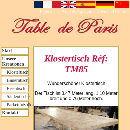
Francais
Anglais
Espagnole
Allemand
Chinois
Start
Klostertisch Réf:
Unsere
Kreationen
TM85
Klostertisch
Bauerntisch
Wunderschöner Klostertisch
Eisentisch
Der Tisch ist 3.47 Meter lang, 1.10 Meter
Säulentische
breit und 0,76 Meter hoch.
Parkettfußböden
Kontakt