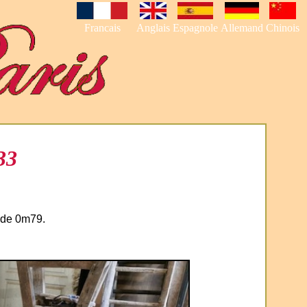
Francais
Anglais
Espagnole
Allemand
Chinois
33
 de 0m79.