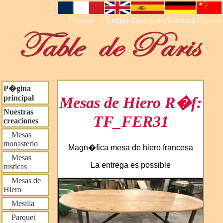
Francais
Anglais
Espagnole
Allemand
Chinois
P�gina
principal
Mesas de Hiero R�f:
Nuestras
TF_FER31
creaciones
Mesas
monasterio
Magn�fica mesa de hiero francesa
Mesas
La entrega es possible
rusticas
Mesas de
Hiero
Mesilla
Parquet