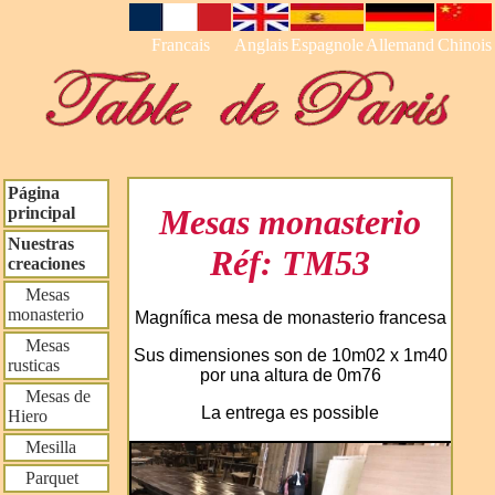
Francais
Anglais
Espagnole
Allemand
Chinois
Página
Mesas monasterio
principal
Nuestras
Réf: TM53
creaciones
Mesas
monasterio
Magnífica mesa de monasterio francesa
Mesas
Sus dimensiones son de 10m02 x 1m40
rusticas
por una altura de 0m76
Mesas de
La entrega es possible
Hiero
Mesilla
Parquet