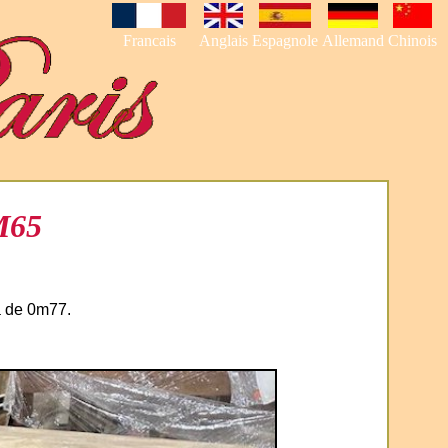
Francais
Anglais
Espagnole
Allemand
Chinois
M65
a de 0m77.