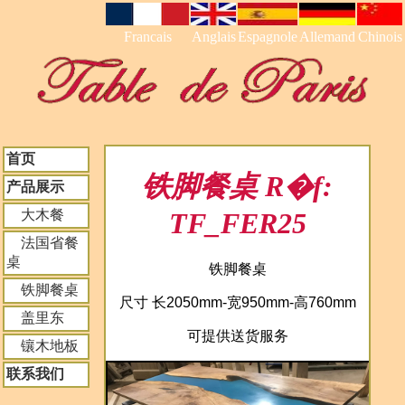
Francais
Anglais
Espagnole
Allemand
Chinois
首页
铁脚餐桌 R�f:
产品展示
大木餐
TF_FER25
法国省餐
桌
铁脚餐桌
铁脚餐桌
尺寸 长2050mm-宽950mm-高760mm
盖里东
可提供送货服务
镶木地板
联系我们