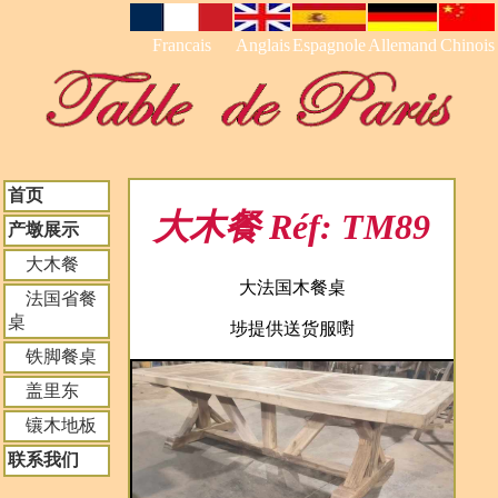
Francais
Anglais
Espagnole
Allemand
Chinois
首页
大木餐 Réf: TM89
产墩展示
大木餐
大法国木餐桌
法国省餐
桌
埗提供送货服嚉
铁脚餐桌
盖里东
镶木地板
联系我们